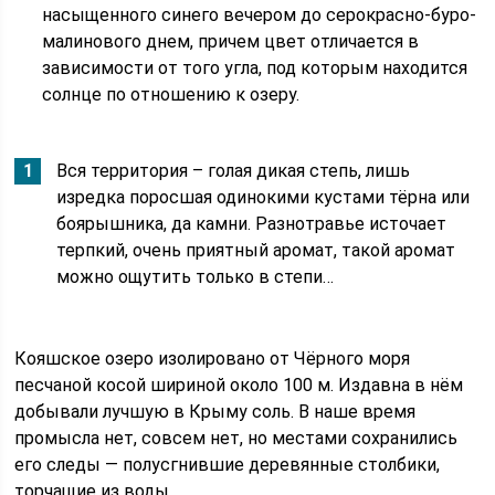
насыщенного синего вечером до серокрасно-буро-
малинового днем, причем цвет отличается в
зависимости от того угла, под которым находится
солнце по отношению к озеру.
Вся территория – голая дикая степь, лишь
изредка поросшая одинокими кустами тёрна или
боярышника, да камни. Разнотравье источает
терпкий, очень приятный аромат, такой аромат
можно ощутить только в степи…
Кояшское озеро изолировано от Чёрного моря
песчаной косой шириной около 100 м. Издавна в нём
добывали лучшую в Крыму соль. В наше время
промысла нет, совсем нет, но местами сохранились
его следы — полусгнившие деревянные столбики,
торчащие из воды…