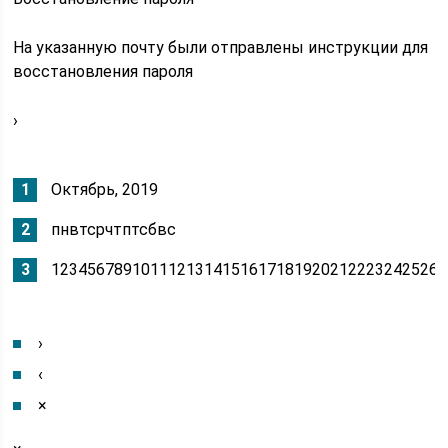
На указанную почту были отправлены инструкции для
восстановления пароля
›
Октябрь, 2019
пнвтсрчтптсбвс
12345678910111213141516171819202122232425262
›
‹
×