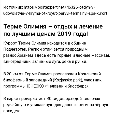
Источник:
https://politexpert.net/46326-otdyh-v-
udovolstvie-v-krymu-otkroyut-pervyi-termalnyi-spa-kurort
Терме Олимия – отдых и лечение
по лучшим ценам 2019 года!
Курорт Терме Олимия находится в общине
Подчетртек. Регион отличается природным
разнообразием: здесь есть горные и лесные массивы,
виноградники, заливные луга, река и ручьи.
В 20 км от Терме Олимия расположен Козьянский
биосферный заповедний (Kozjansko park), участник
программы ЮНЕСКО «Человек и биосфера».
В парке произрастает 40 видов орхидей, включая
редчайшую и уникальную для данного региона чёрную
орхидею.