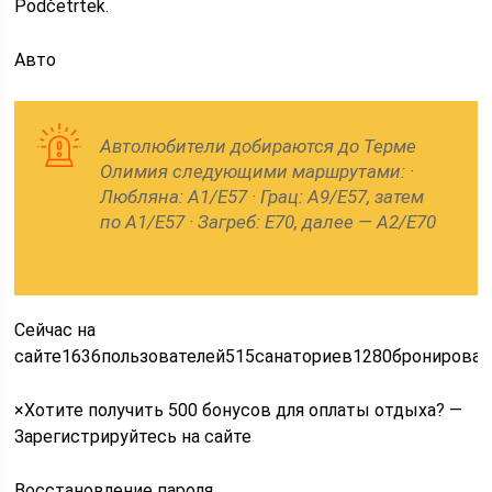
Podčetrtek.
Авто
Автолюбители добираются до Терме
Олимия следующими маршрутами: ·
Любляна: А1/Е57 · Грац: А9/E57, затем
по А1/Е57 · Загреб: E70, далее — А2/Е70
Сейчас на
сайте1636пользователей515санаториев1280бронирован
×Хотите получить 500 бонусов для оплаты отдыха? —
Зарегистрируйтесь на сайте
Восстановление пароля