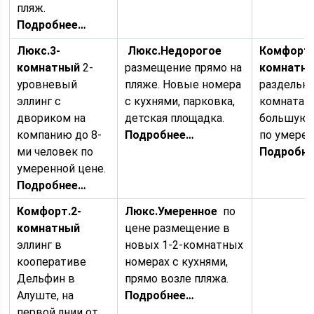
пляж.
Подробнее…
Люкс.
3-
Люкс.
Недорогое
Комфорт.
комнатный
2-
размещение прямо на
комнатн
уровневый
пляже. Новые номера
раздельн
эллинг с
с кухнями, парковка,
комнатам
двориком на
детская площадка.
большую 
компанию до 8-
Подробнее…
по умерен
ми человек по
Подробн
умеренной цене.
Подробнее…
Комфорт.
2-
Люкс.
Умеренное
по
комнатный
цене размещение в
эллинг в
новых 1-2-комнатных
кооперативе
номерах с кухнями,
Дельфин в
прямо возле пляжа.
Алуште, на
Подробнее…
первой лнии от