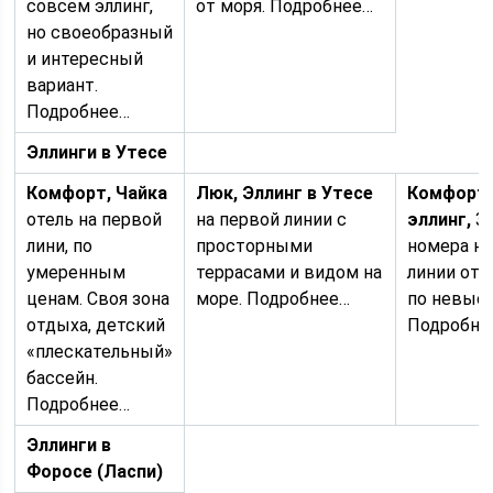
совсем эллинг,
от моря. Подробнее…
но своеобразный
и интересный
вариант.
Подробнее…
Эллинги в Утесе
Комфорт,
Чайка
Люк
,
Эллинг в Утесе
Комфорт
отель на первой
на первой линии с
эллинг,
3
лини, по
просторными
номера на
умеренным
террасами и видом на
линии от 
ценам. Своя зона
море. Подробнее…
по невыс
отдыха, детский
Подробне
«плескательный»
бассейн.
Подробнее…
Эллинги в
Форосе (Ласпи)