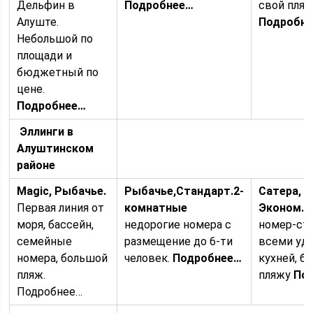
Дельфин в
Подробнее…
свой пляж
Алуште.
Подробн
Небольшой по
площади и
бюджетный по
цене.
Подробнее…
Эллинги в
Алуштинском
районе
Magiс, Рыбачье.
Рыбачье,
Стандарт.2-
Сатера,
Первая линия от
комнатные
Эконом.
Н
моря, бассейн,
недорогие номера с
номер-ст
семейные
размещение до 6-ти
всеми уд
номера, большой
человек.
Подробнее…
кухней, бл
пляж.
пляжу
По
Подробнее…