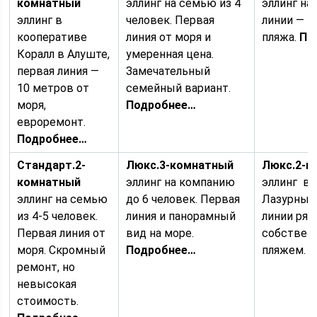
комнатный
эллинг на семью из 4
эллинг на
эллинг в
человек. Первая
линии — 5
кооперативе
линия от моря и
пляжа.
По
Коралл в Алуште,
умеренная цена.
первая линия —
Замечательный
10 метров от
семейный вариант.
моря,
Подробнее…
евроремонт.
Подробнее…
Стандарт.
2-
Люкс.
3-комнатный
Люкс.
2-к
комнатный
эллинг на компанию
эллинг в 
эллинг на семью
до 6 человек. Первая
Лазурный,
из 4-5 человек.
линия и панорамный
линии ряд
Первая линия от
вид на море.
собстве
моря. Скромный
Подробнее…
пляжем.
ремонт, но
невысокая
стоимость.