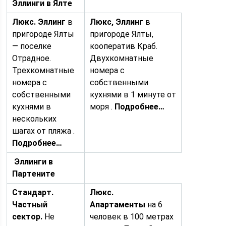
Эллинги в Ялте
Люкс
. Эллинг
в
Люкс
, Эллинг
в
пригороде Ялты
пригороде Ялты,
— поселке
кооператив Краб.
Отрадное.
Двухкомнатные
Трехкомнатные
номера с
номера с
собственными
собственными
кухнями в 1 минуте от
кухнями в
моря .
Подробнее…
нескольких
шагах от пляжа .
Подробнее…
Эллинги в
Партените
Стандарт.
Люкс.
Частный
Апартаменты
на 6
сектор.
Не
человек в 100 метрах