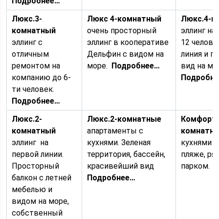
Подробнее…
Люкс.
3-
Люкс
4-комнатный
Люкс.
4-к
комнатный
очень просторный
эллинг на
эллинг с
эллинг в кооперативе
12 челове
отличным
Дельфин с видом на
линия и п
ремонтом на
море.
Подробнее…
вид на мо
компанию до 6-
Подробн
ти человек.
Подробнее…
Люкс.
2-
Люкс.
2-комнатные
Комфорт.
комнатный
апартаменты c
комнатн
эллинг на
кухнями. Зеленая
кухнями п
первой линии.
территория, бассейн,
пляже, ря
Просторный
красивейший вид
парком.
П
балкон с летней
Подробнее…
мебелью и
видом на море,
собственный