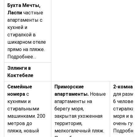
Бухта Мечты,
Ласпи
частные
апартаменты с
кухней и
стиралкой в
шикарном отеле
прямо на пляже.
Подробнее…
Эллинги в
Коктебеле
Семейные
Приморские
2-комнат
номера
с
апартаменты.
Новые
для разме
кухнями и
апартаменты на
6 человек.
стиральными
берегу моря,
стиралка,
машинками. 200
закрытая ухоженная
моря и вс
метров до
территория,
очень гум
пляжа, новый
мелкогалечный пляж.
Подробне