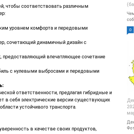
(б
лей, чтобы соответствовать различным
ер:
Чем
соб
ким уровнем комфорта и передовыми
0
р, сочетающий динамичный дизайн с
, предоставляющий впечатляющее сочетание
биль с нулевыми выбросами и передовыми
ь:
ической ответственности, предлагая гибридные и
ет в себя электрические версии существующих
Де
20
области устойчивого транспорта.
ма
Ден
Фот
уверенность в качестве своих продуктов,