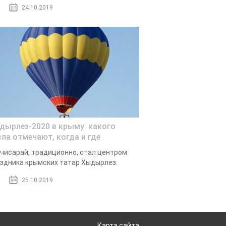
24.10.2019
дырлез-2020 в крыму: какого
сла отмечают, когда и где
чисарай, традиционно, стал центром
здника крымских татар Хыдырлез.
25.10.2019
Карта сайта